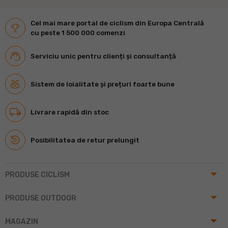
Cel mai mare portal de ciclism din Europa Centrală
cu peste 1 500 000 comenzi
Serviciu unic pentru clienți și consultanță
Sistem de loialitate și prețuri foarte bune
Livrare rapidă din stoc
Posibilitatea de retur prelungit
arrow_drop_up
PRODUSE CICLISM
arrow_drop_up
PRODUSE OUTDOOR
arrow_drop_up
MAGAZIN