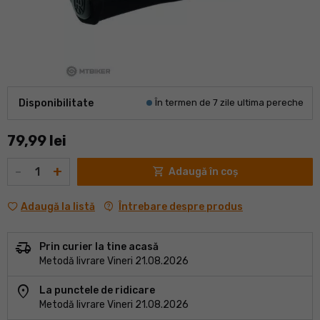
Disponibilitate
În termen de 7 zile ultima pereche
79,99 lei
Cantitate
-
+
shopping_cart
Adaugă în coș
contact_support
Întrebare despre produs
Adaugă la listă
delivery_truck_speed
Prin curier la tine acasă
Metodă livrare Vineri 21.08.2026
location_on
La punctele de ridicare
Metodă livrare Vineri 21.08.2026