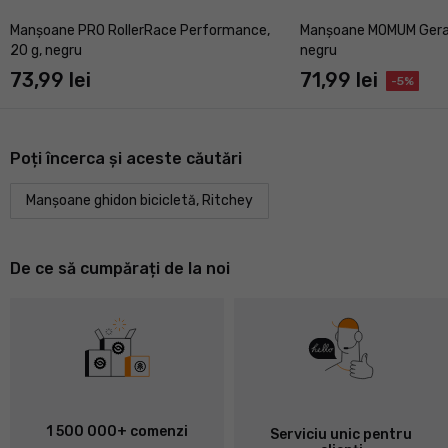
Manșoane PRO RollerRace Performance,
Manșoane MOMUM Geragr
20 g, negru
negru
73,99 lei
71,99 lei
-5%
Poți încerca și aceste căutări
Manșoane ghidon bicicletă, Ritchey
De ce să cumpărați de la noi
1 500 000+ comenzi
Serviciu unic pentru