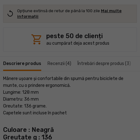
Opțiune extinsă de retur de până la 100 zile
Mai multe
replay
informații
shopping_cart
peste 50 de clienți
au cumpărat deja acest produs
Descriere produs
Recenzii (4)
Întrebări despre produs (3)
Mânere ușoare și confortabile din spumă pentru biciclete de
munte, cu o prindere ergonomică.
Lungime: 128 mm
Diametru: 36 mm
Greutate: 136 grame.
Capetele sunt incluse în pachet
Culoare
: Neagră
Greutate g
: 136