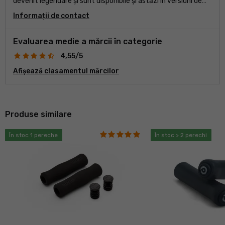
devenit legendare și sunt disponibile și astăzi în versiuni de
drum, MTB sau gravel. Segmentul este completat de o
Informații de contact
selecție bogată de componente, cum ar fi tije de șa, tije,
ghidon, șei sau alte accesorii.
Evaluarea medie a mărcii în categorie
4,55/5
Afișează clasamentul mărcilor
Produse similare
În stoc 1 pereche
În stoc > 2 perechi