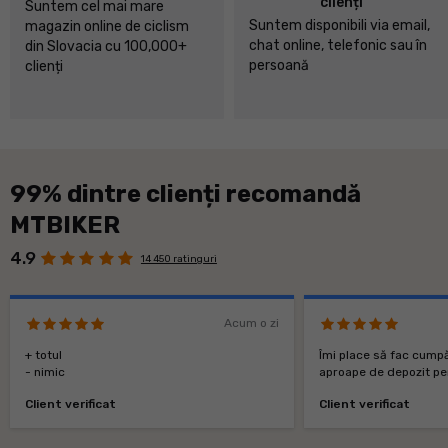
clienți
Suntem cel mai mare
Suntem disponibili via email,
magazin online de ciclism
chat online, telefonic sau în
din Slovacia cu 100,000+
persoană
clienți
99% dintre clienți recomandă
MTBIKER
4.9
14 450 ratinguri
Acum o zi
+ totul
Îmi place să fac cumpă
- nimic
aproape de depozit pen
Client verificat
Client verificat