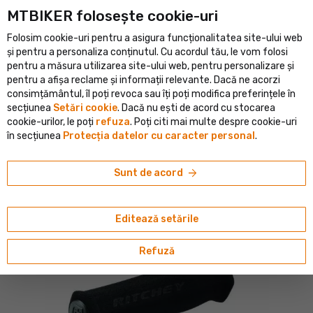
MTBIKER folosește cookie-uri
mai mare portal de ciclism din Europa Centrală
Magazin verifica
Folosim cookie-uri pentru a asigura funcționalitatea site-ului web
shopping_cart
person
menu
RO
și pentru a personaliza conținutul. Cu acordul tău, le vom folosi
pentru a măsura utilizarea site-ului web, pentru personalizare și
Cautare
search
pentru a afișa reclame și informații relevante. Dacă ne acorzi
consimțământul, îl poți revoca sau îți poți modifica preferințele în
secțiunea
Setări cookie
. Dacă nu ești de acord cu stocarea
home
navigate_next
navigate_next
navigate_next
Componente
Manșoane, ghidoline și dopuri
Manșoane
cookie-urilor, le poți
refuza
. Poți citi mai multe despre cookie-uri
în secțiunea
Protecția datelor cu caracter personal
.
Ritchey
Mânere Ritchey WCS Ergo, 136 g, black
arrow_forward
Sunt de acord
4.4/5
(4 ratinguri)
Editează setările
Refuză