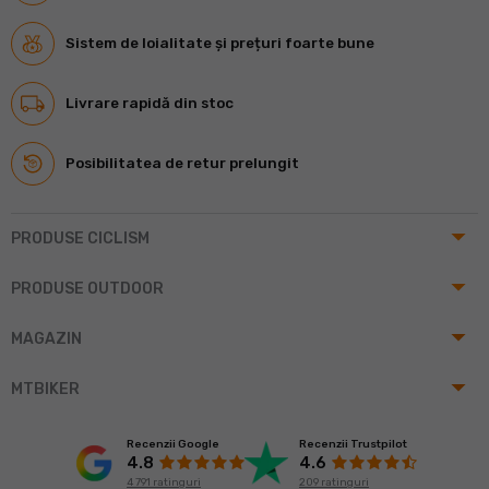
Sistem de loialitate și prețuri foarte bune
Livrare rapidă din stoc
Posibilitatea de retur prelungit
arrow_drop_up
PRODUSE CICLISM
arrow_drop_up
PRODUSE OUTDOOR
arrow_drop_up
MAGAZIN
arrow_drop_up
MTBIKER
Recenzii Google
Recenzii Trustpilot
4.8
4.6
4 791 ratinguri
209 ratinguri