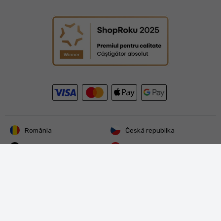
România
Česká republika
Deutschland
Hrvatska
Italia
Magyarország
Österreich
Polska
Rest of EU
Slovenija
Slovensko